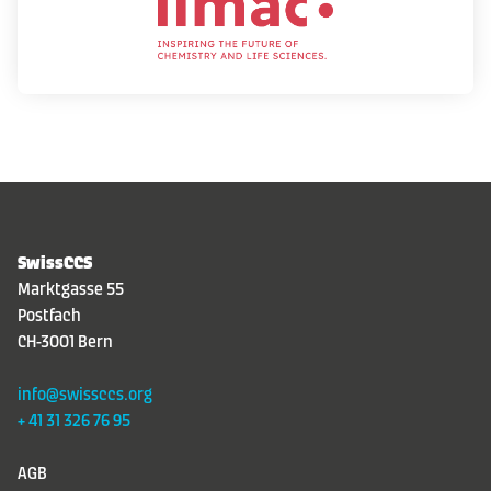
SwissCCS
Marktgasse 55
Postfach
CH-3001 Bern
info@swissccs.org
+ 41 31 326 76 95
AGB