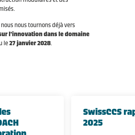
misés.
 nous nous tournons déjà vers
sur l'innovation dans le domaine
u le
27 janvier 2028
.
les
SwissCCS ra
 DACH
2025
oration