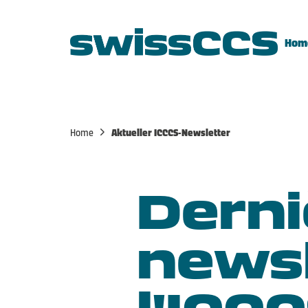
Hom
Home
Aktueller ICCCS-Newsletter
Derni
newsl
l'ICC