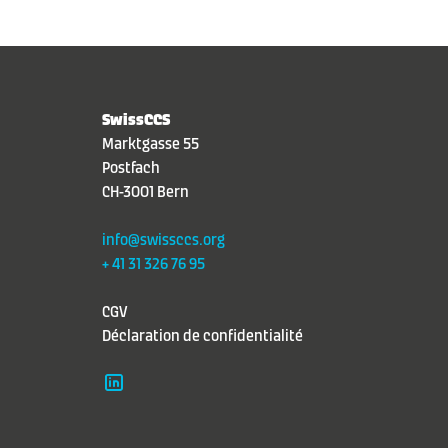
SwissCCS
Marktgasse 55
Postfach
CH-3001 Bern
info@swissccs.org
+ 41 31 326 76 95
CGV
Déclaration de confidentialité